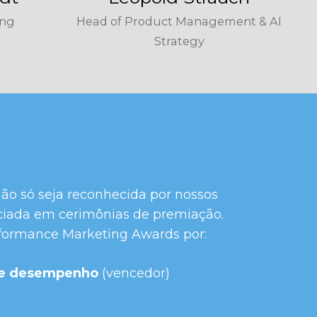
ing
Head of Product Management & AI
Strategy
ão só seja reconhecida por nossos
ciada em cerimônias de premiação.
rformance Marketing Awards por:
 de desempenho
(vencedor)