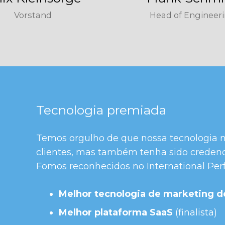
Vorstand
Head of Engineer
Tecnologia premiada
Temos orgulho de que nossa tecnologia n
clientes, mas também tenha sido creden
Fomos reconhecidos no International Pe
Melhor tecnologia de marketing
Melhor plataforma SaaS
(finalista)