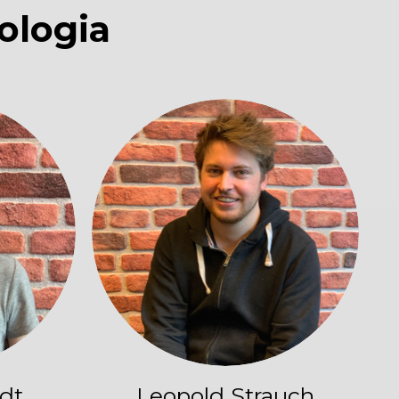
ologia
dt
Leopold Strauch