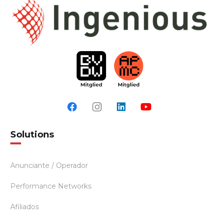
Solutions
Anunciante / Operador
Performance Networks
Afiliados