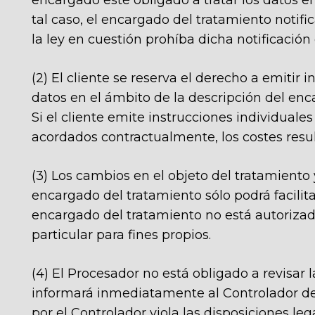
encargado esté obligado a tratar los datos e
tal caso, el encargado del tratamiento notifi
la ley en cuestión prohíba dicha notificación
(2) El cliente se reserva el derecho a emitir 
datos en el ámbito de la descripción del enca
Si el cliente emite instrucciones individuales
acordados contractualmente, los costes resul
(3) Los cambios en el objeto del tratamien
encargado del tratamiento sólo podrá facilita
encargado del tratamiento no está autorizado a
particular para fines propios.
(4) El Procesador no está obligado a revisar 
informará inmediatamente al Controlador de c
por el Controlador viola las disposiciones le