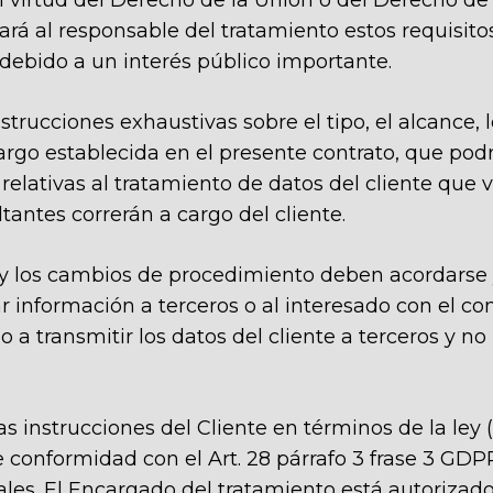
n virtud del Derecho de la Unión o del Derecho de
cará al responsable del tratamiento estos requisit
 debido a un interés público importante.
instrucciones exhaustivas sobre el tipo, el alcance,
rgo establecida en el presente contrato, que podrá
 relativas al tratamiento de datos del cliente que 
tantes correrán a cargo del cliente.
to y los cambios de procedimiento deben acordars
r información a terceros o al interesado con el con
 transmitir los datos del cliente a terceros y no u
las instrucciones del Cliente en términos de la ley
onformidad con el Art. 28 párrafo 3 frase 3 GDPR 
gales. El Encargado del tratamiento está autorizad