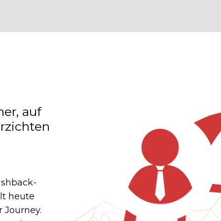
er, auf
erzichten
ashback-
lt heute
r Journey.