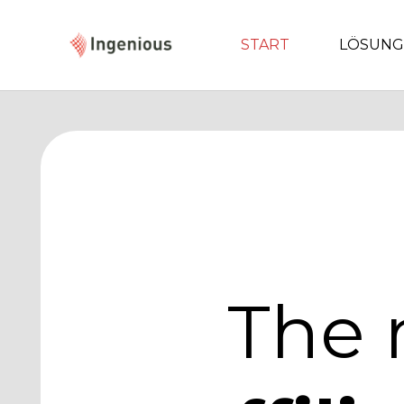
START
LÖSUN
The