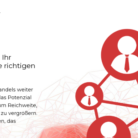
 Ihr
 richtigen
andels weiter
as Potenzial
um Reichweite,
u vergrößern.
en, das