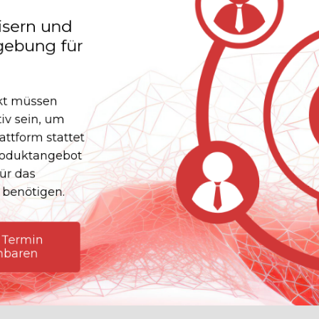
isern und
gebung für
kt müssen
iv sein, um
ttform stattet
Produktangebot
ür das
benötigen.
Termin
nbaren