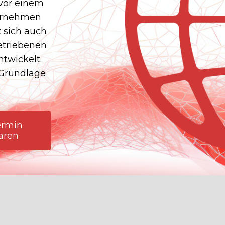
 vor einem
ernehmen
t sich auch
etriebenen
twickelt.
 Grundlage
rmin
aren