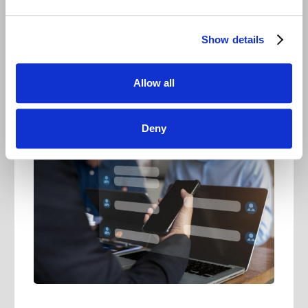
PARTNER INBOX
Benachrichtigungen erreichen Affiliates sowohl
Show details
im Account als auch per E-Mail. Dies umfasst
Gutschriften, Vergütungsänderungen, Newsletter
Allow all
und Kampagnen-Updates
Deny