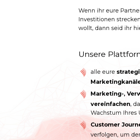
Wenn ihr eure Partne
Investitionen streck
wollt, dann seid ihr hi
Unsere Plattfor
alle eure
strateg
Marketingkanäl
Marketing-, Ver
vereinfachen
, d
Wachstum Ihres 
Customer Journ
verfolgen, um de