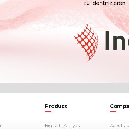
zu identifizieren
Product
Compa
r
Big Data Analysis
About Us