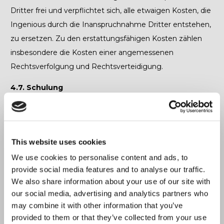
Dritter frei und verpflichtet sich, alle etwaigen Kosten, die
Ingenious durch die Inanspruchnahme Dritter entstehen,
zu ersetzen. Zu den erstattungsfähigen Kosten zählen
insbesondere die Kosten einer angemessenen
Rechtsverfolgung und Rechtsverteidigung.
4.7. Schulung
4.7.1.
Der Auftraggeber wird dafür Sorge tragen, dass die
zur Nutzung der Software berechtigten Personen
(insbesondere Mitarbeiter, Dienstleister oder Kunden), an
This website uses cookies
dem von angebotenen Trainingsprogramm teilnehmen
We use cookies to personalise content and ads, to
und sich gegebenenfalls zertifizieren lassen. Personen
provide social media features and to analyse our traffic.
ohne eine entsprechende Schulung dürfen die Software
We also share information about your use of our site with
nicht nutzen.
our social media, advertising and analytics partners who
may combine it with other information that you’ve
4.8. Datenschutz
provided to them or that they’ve collected from your use