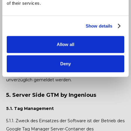
of their services.
4.8.1.
Der Schutz personenbezogener Daten hat für
Ingenious oberste Priorität. Der Auftraggeber verpflichtet
sich, bei der Nutzung der Software alle
Show details
datenschutzrechtlichen Rahmenbedingungen
einzuhalten und erforderliche technische und
Allow all
organisatorische Maßnahmen zum Schutz der Daten vor
Verlust, unberechtigtem Zugriff und anderen Gefahren zu
ergreifen. Jegliche Sicherheitsprobleme im
Deny
Zusammenhang mit Datenschutz müssen Ingenious
unverzüglich gemeldet werden.
5. Server Side GTM by Ingenious
5.1. Tag Management
5.1.1.
Zweck des Einsatzes der Software ist der Betrieb des
Google Tag Manager Server-Container des